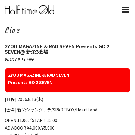
Live
2YOU MAGAZINE & RAD SEVEN Presents GO 2
SEVEN@ 新栄3会場
2026.08.13
LIVE
2YOU MAGAZINE & RAD SEVEN
Presents GO 2 SEVEN​
[日程] 2026.8.13(木)
[会場] 新栄シャングリラ/SPADEBOX/HeartLand
OPEN 11:00／START 12:00
ADV/DOOR ¥4,000/¥5,000