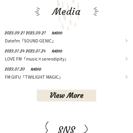
Media
2023.09.21 2023.09.21
RADIO
Datefm「SOUND GENIC」
2023.07.24 2023.07.24
RADIO
LOVE FM「music×serendipity」
2023.07.20
RADIO
FM GIFU「TWILIGHT MAGIC」
View More
SNS