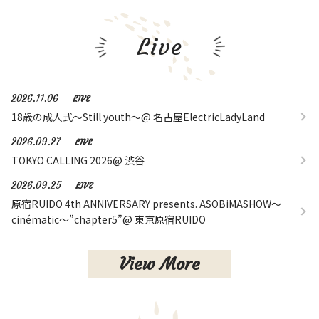
Live
2026.11.06
LIVE
18歳の成人式〜Still youth〜@ 名古屋ElectricLadyLand
2026.09.27
LIVE
TOKYO CALLING 2026@ 渋谷
2026.09.25
LIVE
原宿RUIDO 4th ANNIVERSARY presents. ASOBiMASHOW～
cinématic～”chapter5”@ 東京原宿RUIDO
View More