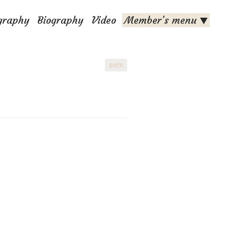
graphy
Biography
Video
Member’s menu
▼
BACK