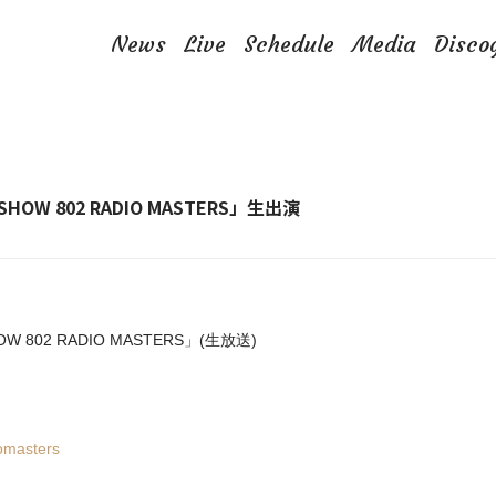
News
Live
Schedule
Media
Disco
 SHOW 802 RADIO MASTERS」生出演
OW 802 RADIO MASTERS」(生放送)
iomasters