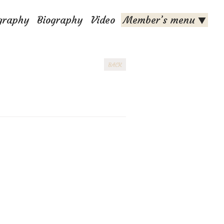
graphy
Biography
Video
Member’s menu
▼
BACK