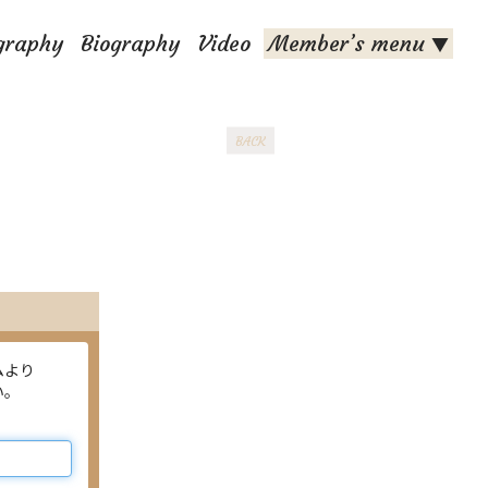
graphy
Biography
Video
Member’s menu
▼
BACK
ムより
い。