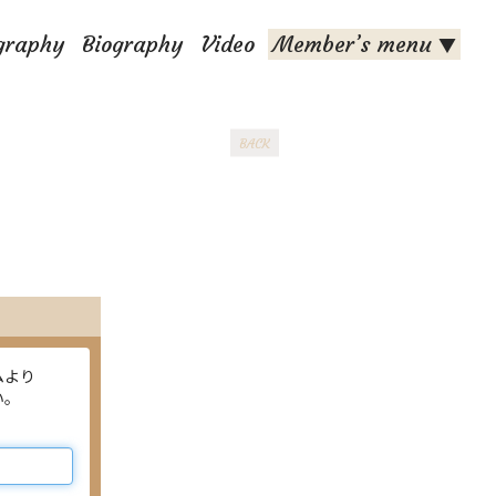
graphy
Biography
Video
Member’s menu
▼
BACK
ムより
い。