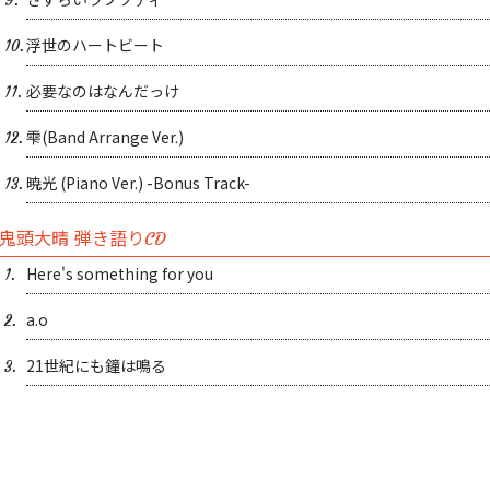
9.
浮世のハートビート
10.
必要なのはなんだっけ
11.
雫(Band Arrange Ver.)
12.
暁光 (Piano Ver.) -Bonus Track-
13.
鬼頭大晴 弾き語りCD
Here's something for you
1.
a.o
2.
21世紀にも鐘は鳴る
3.