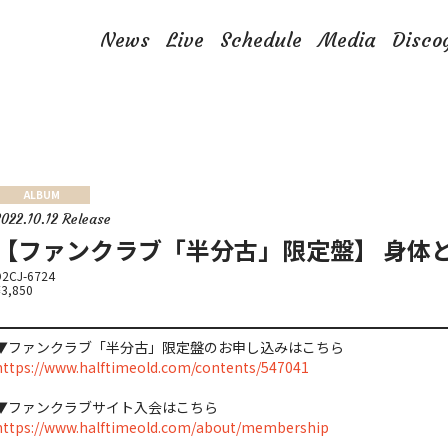
News
Live
Schedule
Media
Disco
ALBUM
2022.10.12 Release
【ファンクラブ「半分古」限定盤】 身体
D2CJ-6724
¥3,850
▼ファンクラブ「半分古」限定盤のお申し込みはこちら
https://www.halftimeold.com/contents/547041
▼ファンクラブサイト入会はこちら
https://www.halftimeold.com/about/membership