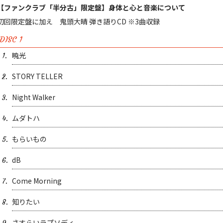
【ファンクラブ「半分古」限定盤】身体と心と音楽について
初回限定盤に加え 鬼頭大晴 弾き語りCD ※3曲収録
DISC 1
暁光
1.
STORY TELLER
2.
Night Walker
3.
ムダトハ
4.
もらいもの
5.
dB
6.
Come Morning
7.
知りたい
8.
さすらいラプソディ