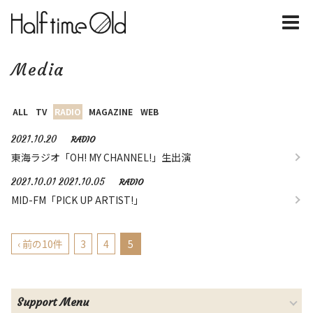
Media
ALL
TV
RADIO
MAGAZINE
WEB
2021.10.20
RADIO
東海ラジオ「OH! MY CHANNEL!」生出演
2021.10.01 2021.10.05
RADIO
MID-FM「PICK UP ARTIST!」
‹ 前の10件
3
4
5
Support Menu